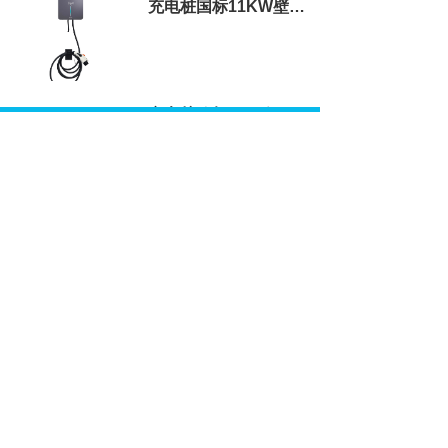
充电桩国标11KW壁挂式充电桩
充电桩欧标7KW便携式充电桩
新闻资讯
NEWS AND INFORMATION
为什么说家用7kW的V2G是“伪需求”，而11kW/22kW的三相V2G才是“真金白银”？
用11kW交流充电桩做私桩共享和分时计费，主控板需要预装什么“硬件基础”？
2026-08-07
2026-08-07