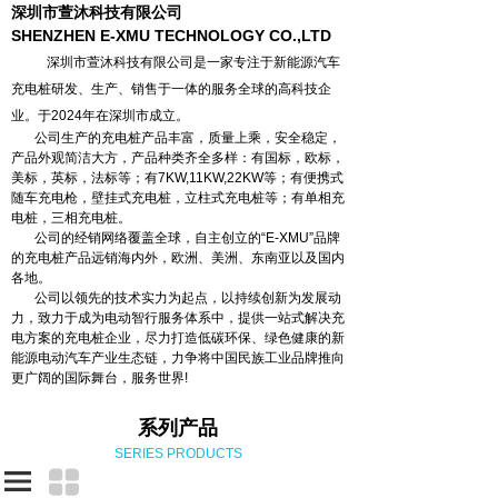
深圳市萱沐科技有限公司
SHENZHEN E-XMU TECHNOLOGY CO.,LTD
深圳市萱沐科技有限公司是一家专注于新能源汽车
充电桩研发、生产、销售于一体的服务全球的高科技企
业。于2024年在深圳市成立。
公司生产的充电桩产品丰富，质量上乘，安全稳定，
产品外观简洁大方，产品种类齐全多样：有国标，欧标，
美标，英标，法标等；有7KW,11KW,22KW等；有便携式
随车充电枪，壁挂式充电桩，立柱式充电桩等；有单相充
电桩，三相充电桩。
公司的经销网络覆盖全球，自主创立的“E-XMU”品牌
的充电桩产品远销海内外，欧洲、美洲、东南亚以及国内
各地。
公司以领先的技术实力为起点，以持续创新为发展动
力，致力于成为电动智行服务体系中，提供一站式解决充
电方案的充电桩企业，尽力打造低碳环保、绿色健康的新
能源电动汽车产业生态链，力争将中国民族工业品牌推向
更广阔的国际舞台，服务世界!
系列产品
SERIES PRODUCTS