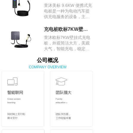
是交流充电桩里的快充能
萱沐美标 9.6KW 便携式充
手。
电桩是一种为电动汽车提
供充电服务的设备，主要
适用于美国市场，其采用
美标充电接口，方便在美
充电桩欧标7KW壁挂式充电桩
国及采用美标标准的地区
萱沐欧标7KW壁挂式充电
为电动汽车进行充电。
桩，外观简洁大方，美观
大气，智能充电，稳定安
全，采用欧标充电接口，
公司概况
适用于众多欧洲品牌及符
合欧标接口的电动汽车。
COMPANY OVERVIEW