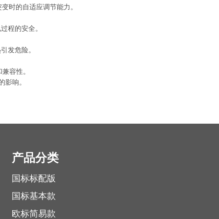
突变时的自适应调节能力。
电过程的安全。
热引发危险。
和兼容性。
的影响。
产品分类
国标标配版
国标基本款
欧标简易款