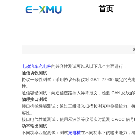
首页
电动汽车充电桩
的兼容性测试可以从以下几个方面进行：
通信协议测试
协议一致性测试：采用协议分析仪对 GB/T 27930 规定
性。
通信容错测试：向通信链路插入异常报文，检测 CAN 总
物理接口测试
接口机械性能测试：通过三维激光扫描检测充电枪插拔力、接触电
容性。
接口电气性能测试：使用示波器等仪器实时监测 CP/CC 
功率输出测试
不同功率匹配测试：测试
充电桩
在不同功率下的输出能力，