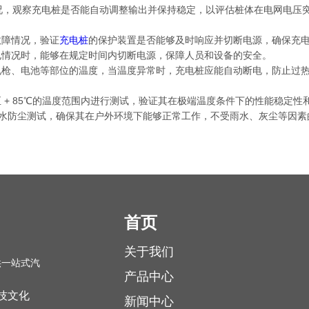
的情况，观察充电桩是否能自动调整输出并保持稳定，以评估桩体在电网电压
故障情况，验证
充电桩
的保护装置是否能够及时响应并切断电源，确保充
电情况时，能够在规定时间内切断电源，保障人员和设备的安全。
电枪、电池等部位的温度，当温度异常时，充电桩应能自动断电，防止过
℃至 + 85℃的温度范围内进行测试，验证其在极端温度条件下的性能稳定性
行防水防尘测试，确保其在户外环境下能够正常工作，不受雨水、灰尘等因素
首页
关于我们
供一站式汽
产品中心
技文化
新闻中心