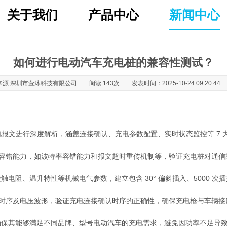
关于我们
产品中心
新闻中心
如何进行电动汽车充电桩的兼容性测试？
来源:深圳市萱沐科技有限公司 阅读:143次 发表时间：2025-10-24 09:20:4
的充电报文进行深度解析，涵盖连接确认、充电参数配置、实时状态监控等 7
线的容错能力，如波特率容错能力和报文超时重传机制等，验证充电桩对通
阻、温升特性等机械电气参数，建立包含 30° 偏斜插入、5000 次插
信号时序及电压波形，验证充电连接确认时序的正确性，确保充电枪与车辆
确保其能够满足不同品牌、型号电动汽车的充电需求，避免因功率不足导