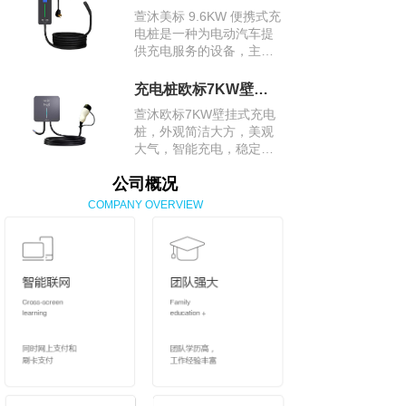
是交流充电桩里的快充能
萱沐美标 9.6KW 便携式充
手。
电桩是一种为电动汽车提
供充电服务的设备，主要
适用于美国市场，其采用
美标充电接口，方便在美
充电桩欧标7KW壁挂式充电桩
国及采用美标标准的地区
萱沐欧标7KW壁挂式充电
为电动汽车进行充电。
桩，外观简洁大方，美观
大气，智能充电，稳定安
全，采用欧标充电接口，
公司概况
适用于众多欧洲品牌及符
合欧标接口的电动汽车。
COMPANY OVERVIEW