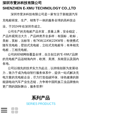
深圳市萱沐科技有限公司
SHENZHEN E-XMU TECHNOLOGY CO.,LTD
深圳市萱沐科技有限公司是一家专注于新能源汽车
充电桩研发、生产、销售于一体的服务全球的高科技企
业。于2024年在深圳市成立。
公司生产的充电桩产品丰富，质量上乘，安全稳定，
产品外观简洁大方，产品种类齐全多样：有国标，欧标，
美标，英标，法标等；有7KW,11KW,22KW等；有便携式
随车充电枪，壁挂式充电桩，立柱式充电桩等；有单相充
电桩，三相充电桩。
公司的经销网络覆盖全球，自主创立的“E-XMU”品牌
的充电桩产品远销海内外，欧洲、美洲、东南亚以及国内
各地。
公司以领先的技术实力为起点，以持续创新为发展动
力，致力于成为电动智行服务体系中，提供一站式解决充
电方案的充电桩企业，尽力打造低碳环保、绿色健康的新
能源电动汽车产业生态链，力争将中国民族工业品牌推向
更广阔的国际舞台，服务世界!
系列产品
SERIES PRODUCTS