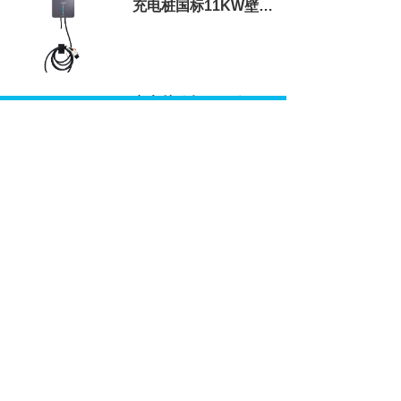
充电桩国标11KW壁挂式充电桩
充电桩欧标7KW便携式充电桩
新闻资讯
NEWS AND INFORMATION
为什么说家用7kW的V2G是“伪需求”，而11kW/22kW的三相V2G才是“真金白银”？
用11kW交流充电桩做私桩共享和分时计费，主控板需要预装什么“硬件基础”？
2026-08-07
2026-08-07