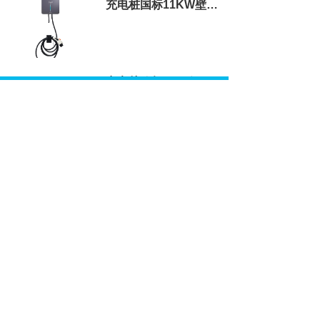
充电桩国标11KW壁挂式充电桩
充电桩欧标7KW便携式充电桩
新闻资讯
NEWS AND INFORMATION
为什么说家用7kW的V2G是“伪需求”，而11kW/22kW的三相V2G才是“真金白银”？
用11kW交流充电桩做私桩共享和分时计费，主控板需要预装什么“硬件基础”？
2026-08-07
2026-08-07