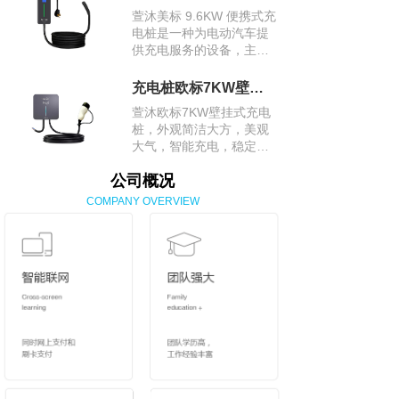
是交流充电桩里的快充能
萱沐美标 9.6KW 便携式充
手。
电桩是一种为电动汽车提
供充电服务的设备，主要
适用于美国市场，其采用
美标充电接口，方便在美
充电桩欧标7KW壁挂式充电桩
国及采用美标标准的地区
萱沐欧标7KW壁挂式充电
为电动汽车进行充电。
桩，外观简洁大方，美观
大气，智能充电，稳定安
全，采用欧标充电接口，
公司概况
适用于众多欧洲品牌及符
合欧标接口的电动汽车。
COMPANY OVERVIEW