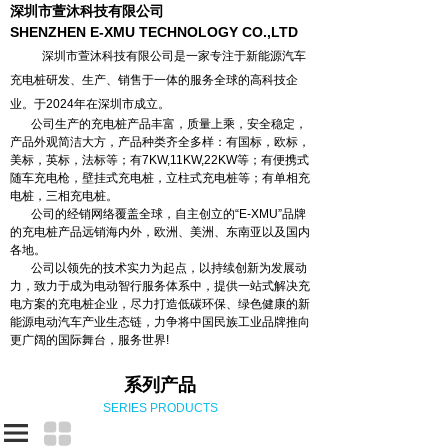
深圳市萱沐科技有限公司
SHENZHEN E-XMU TECHNOLOGY CO.,LTD
深圳市萱沐科技有限公司是一家专注于新能源汽车
充电桩研发、生产、销售于一体的服务全球的高科技企
业。于2024年在深圳市成立。
公司生产的充电桩产品丰富，质量上乘，安全稳定，
产品外观简洁大方，产品种类齐全多样：有国标，欧标，
美标，英标，法标等；有7KW,11KW,22KW等；有便携式
随车充电枪，壁挂式充电桩，立柱式充电桩等；有单相充
电桩，三相充电桩。
公司的经销网络覆盖全球，自主创立的“E-XMU”品牌
的充电桩产品远销海内外，欧洲、美洲、东南亚以及国内
各地。
公司以领先的技术实力为起点，以持续创新为发展动
力，致力于成为电动智行服务体系中，提供一站式解决充
电方案的充电桩企业，尽力打造低碳环保、绿色健康的新
能源电动汽车产业生态链，力争将中国民族工业品牌推向
更广阔的国际舞台，服务世界!
系列产品
SERIES PRODUCTS