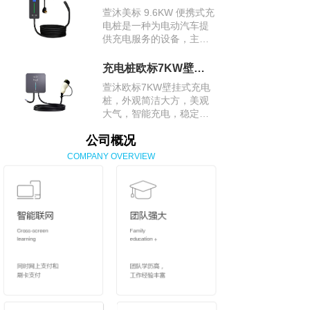
是交流充电桩里的快充能
萱沐美标 9.6KW 便携式充
手。
电桩是一种为电动汽车提
供充电服务的设备，主要
适用于美国市场，其采用
美标充电接口，方便在美
充电桩欧标7KW壁挂式充电桩
国及采用美标标准的地区
萱沐欧标7KW壁挂式充电
为电动汽车进行充电。
桩，外观简洁大方，美观
大气，智能充电，稳定安
全，采用欧标充电接口，
公司概况
适用于众多欧洲品牌及符
合欧标接口的电动汽车。
COMPANY OVERVIEW