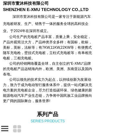
深圳市萱沐科技有限公司
SHENZHEN E-XMU TECHNOLOGY CO.,LTD
深圳市萱沐科技有限公司是一家专注于新能源汽车
充电桩研发、生产、销售于一体的服务全球的高科技企
业。于2024年在深圳市成立。
公司生产的充电桩产品丰富，质量上乘，安全稳定，
产品外观简洁大方，产品种类齐全多样：有国标，欧标，
美标，英标，法标等；有7KW,11KW,22KW等；有便携式
随车充电枪，壁挂式充电桩，立柱式充电桩等；有单相充
电桩，三相充电桩。
公司的经销网络覆盖全球，自主创立的“E-XMU”品牌
的充电桩产品远销海内外，欧洲、美洲、东南亚以及国内
各地。
公司以领先的技术实力为起点，以持续创新为发展动
力，致力于成为电动智行服务体系中，提供一站式解决充
电方案的充电桩企业，尽力打造低碳环保、绿色健康的新
能源电动汽车产业生态链，力争将中国民族工业品牌推向
更广阔的国际舞台，服务世界!
系列产品
SERIES PRODUCTS