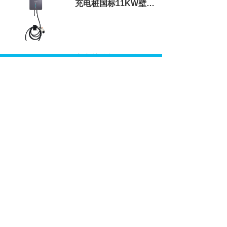
充电桩国标11KW壁挂式充电桩
充电桩欧标7KW便携式充电桩
新闻资讯
NEWS AND INFORMATION
为什么说家用7kW的V2G是“伪需求”，而11kW/22kW的三相V2G才是“真金白银”？
用11kW交流充电桩做私桩共享和分时计费，主控板需要预装什么“硬件基础”？
2026-08-07
2026-08-07