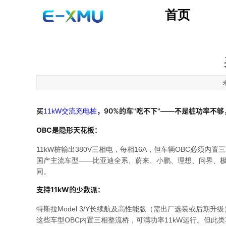
首页
买
，90%的车"吃不下"——不是桩功率不够
11kW交流充电桩
OBC是隐形天花板
：
11kW桩输出380V三相电，每相16A，但车辆OBC必须内
国产主流车型——比亚迪全系、蔚来、小鹏、理想、问界、极氪、零
同
。
支持11kW的少数派
：
特斯拉Model 3/Y长续航及高性能版（需出厂选装或后期升级）、宝马
这些车型OBC内置三相整流桥，可满功率11kW运行。但此