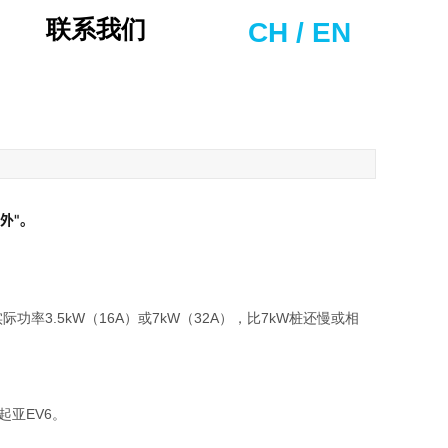
联系我们
CH
/
EN
？
0
外"。
3.5kW（16A）或7kW（32A），比7kW桩还慢或相
、起亚EV6。