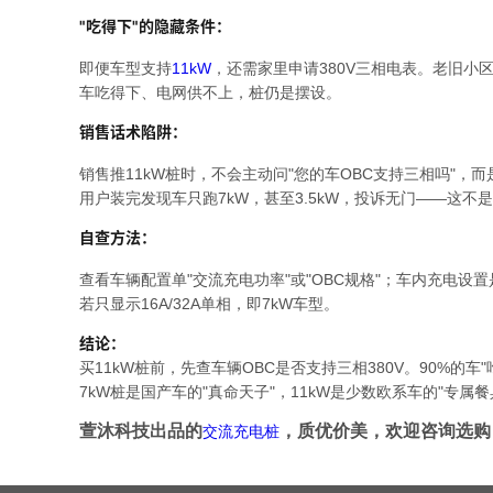
"吃得下"的隐藏条件
：
即便车型支持
11kW
，还需家里申请380V三相电表。老旧小区变
车吃得下、电网供不上，桩仍是摆设。
销售话术陷阱
：
销售推11kW桩时，不会主动问"您的车OBC支持三相吗"，而是强调
用户装完发现车只跑7kW，甚至3.5kW，投诉无门——这不
自查方法
：
查看车辆配置单"交流充电功率"或"OBC规格"；车内充电设置是否有
若只显示16A/32A单相，即7kW车型
。
结论
：
买11kW桩前，先查车辆OBC是否支持三相380V。90%的车
7kW桩是国产车的"真命天子"，11kW是少数欧系车的"专属餐
萱沐科技出品的
，质优价美，欢迎咨询选购
交流充电桩