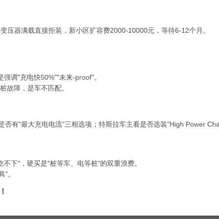
压器满载直接拒装，新小区扩容费2000-10000元，等待6-12个月。
"充电快50%""未来-proof"。
是桩故障，是车不匹配
。
"最大充电电流"三相选项；特斯拉车主看是否选装"High Power Char
"吃不下"，硬买是"桩等车、电等桩"的双重浪费。
具"
。
！