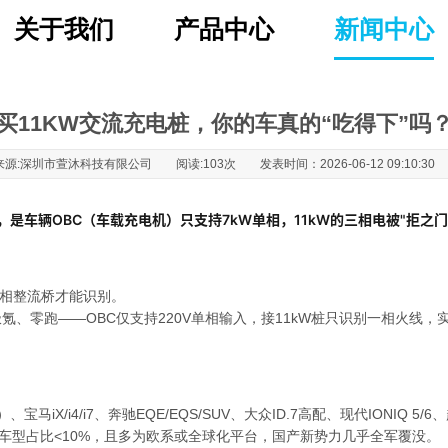
关于我们
产品中心
新闻中心
买11KW交流充电桩，你的车真的“吃得下”吗
来源:深圳市萱沐科技有限公司 阅读:103次 发表时间：2026-06-12 09:10:3
，是车辆OBC（车载充电机）只支持7kW单相，11kW的三相电被"拒之门
置三相整流桥才能识别。
跑——OBC仅支持220V单相输入，接11kW桩只识别一相火线，实际功率
iX/i4/i7、奔驰EQE/EQS/SUV、大众ID.7高配、现代IONIQ 5/6
类车型占比<10%，且多为欧系或全球化平台，国产新势力几乎全军覆没
。