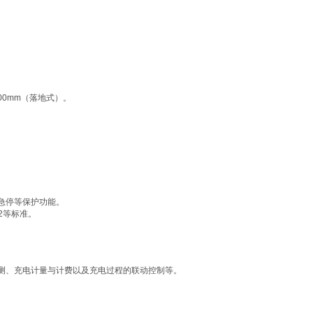
400mm（落地式）。
急停等保护功能。
002等标准。
测、充电计量与计费以及充电过程的联动控制等。