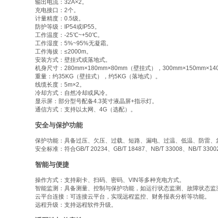
输出电流：32A×2。
充电接口：2个。
计量精度：0.5级。
防护等级：IP54或IP55。
工作温度：-25℃~+50℃。
工作湿度：5%~95%无凝霜。
工作海拔：≤2000m。
安装方式：壁挂式或落地式。
机身尺寸：280mm×180mm×80mm（壁挂式），300mm×150mm×1
重量：约35KG（壁挂式），约5KG（落地式）。
线缆长度：5m×2。
冷却方式：自然冷却或风冷。
显示屏：部分型号配备4.3英寸液晶屏+指示灯。
通信方式：支持以太网、4G（选配）。
安全与保护功能
保护功能：具备过压、欠压、过载、短路、漏电、过温、低温、防雷、
安全标准：符合GB/T 20234、GB/T 18487、NB/T 33008、NB/T 33
智能与便捷
操作方式：支持刷卡、扫码、密码、VIN等多种充电方式。
智能监测：具备测量、控制与保护功能，如运行状态监测、故障状态监
云平台连接：可连接云平台，实现远程监控、财务报表分析等功能。
远程升级：支持远程软件升级。